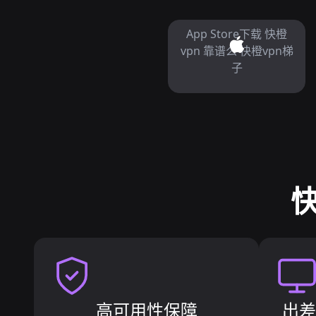
App Store下载 快橙
vpn 靠谱么 快橙vpn梯
子
快
高可用性保障
出