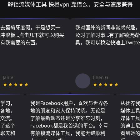
解锁流媒体工具 快橙vpn 靠谱么，安全与速度兼得
算去葡萄牙度假，于是想买一
我对国外的新闻非常感兴趣
冲浪板...点击几下就可以购买
及时了解时事...有了解锁流
所有我需要的东西。
具，我可以稳定快速上Twitte
Jan V
Chen G
★★★★★
★★★★★
院学习，
我是Facebook用户，喜欢与世界各
从抚养
界各地，
地的朋友和家人保持联系。无论是
媒体工
们交流。
了解最新动态还是分享难忘时刻，
媒体工
现了这个
Facebook都是我首选的平台。幸亏
的迪士
友聊天和
有解锁流媒体工具，我能无缝顺利
看到她